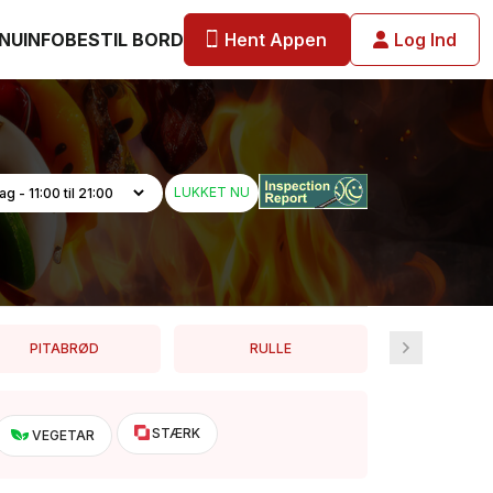
Hent Appen
Log Ind
NU
INFO
BESTIL BORD
LUKKET NU
PITABRØD
RULLE
PAST
STÆRK
VEGETAR