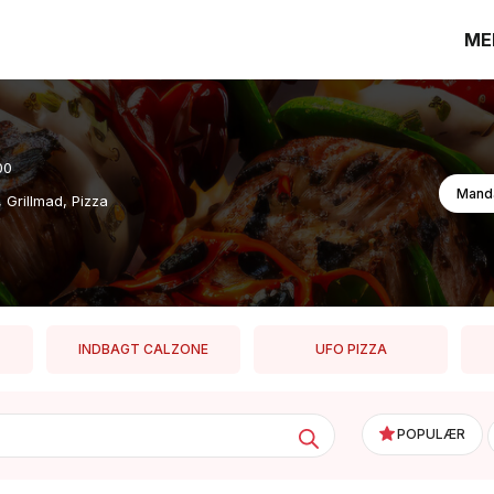
ME
00
 Grillmad, Pizza
INDBAGT CALZONE
UFO PIZZA
POPULÆR