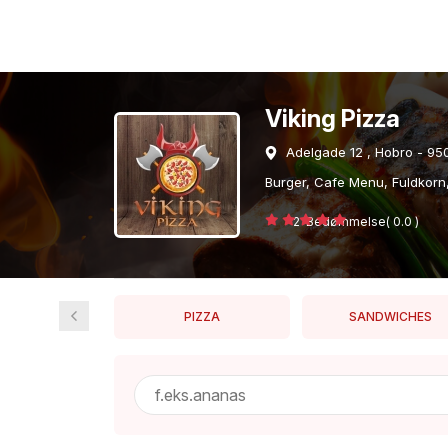
Viking Pizza
Adelgade 12 , Hobro - 95
Burger, Cafe Menu, Fuldkorn,
2 Bedømmelse( 0.0 )
KKEVARER
PIZZA
SANDWICHES